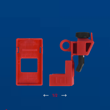
↑
1
/
2
↓