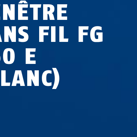
ENÊTRE
ANS FIL FG
50 E
BLANC)