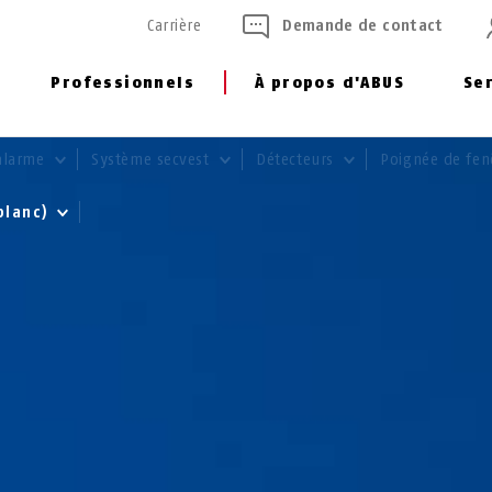
Carrière
Demande de contact
Professionnels
À propos d'ABUS
Se
alarme
Système secvest
Détecteurs
Poignée de fen
(blanc)