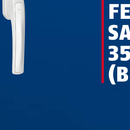
F
S
3
(