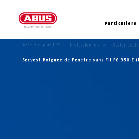
Particuliers
VOUS ÊTES ICI:
ABUS - depuis 1924
Professionnels
Systèmes d'
Secvest Poignée de Fenêtre sans Fil FG 350 E 