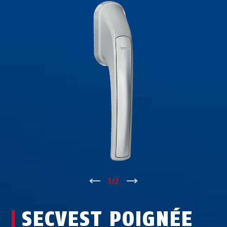
↑
1
/
2
↓
SECVEST POIGNÉE