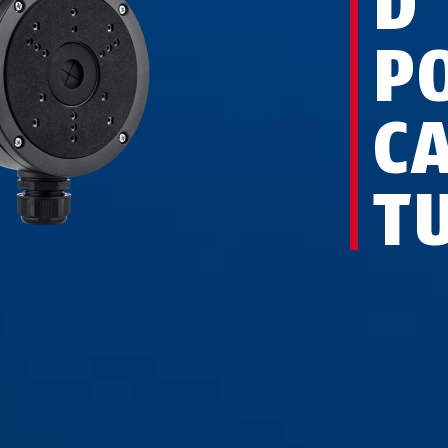
D
P
C
T