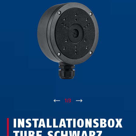
↑
1
/
3
↓
INSTALLATIONSBOX
TUBE SCHWARZ