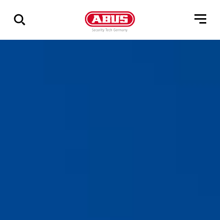
Zeige
alle
Ergebnisse