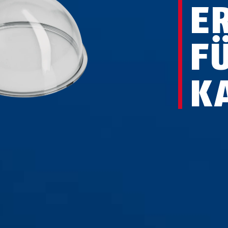
E
F
K