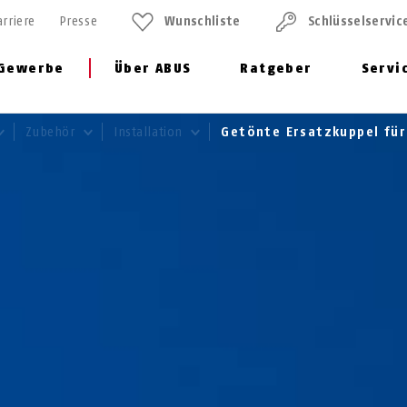
arriere
Presse
Wunschliste
Schlüssel­servic
Gewerbe
Über ABUS
Ratgeber
Servi
Zubehör
Installation
Getönte Ersatzkuppel f