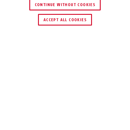
CONTINUE WITHOUT COOKIES
HÄNDLER FINDEN
ACCEPT ALL COOKIES
TEILEN
Beschreibung
TVAC31250
Die Deckenhalterung ist ein Zubehör für ABUS
PTZ Dome Kameras und dient zur sicheren,
stabilen Befestigung der Dome Kameras an der
Decke. Der Halter ist in der Länge 5,7 cm
(TVAC31250), 20 cm (TVAC31260) und 50 cm