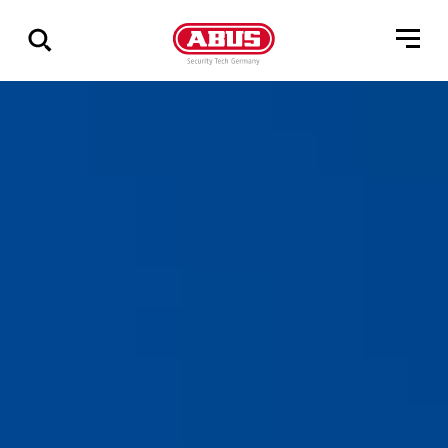
Zeige
alle
Ergebnisse