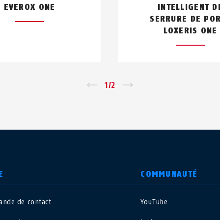
EVEROX ONE
INTELLIGENT D
SERRURE DE PO
LOXERIS ONE
←
1
/
2
→
E
COMMUNAUTÉ
nde de contact
YouTube
nited Kingdom
International