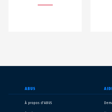
CHOISIR UN PAYS
ABUS
AID
À propos d'ABUS
Dema
Deutschland
U