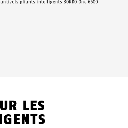
 antivols pliants intelligents BORDO One 6500
UR LES
LIGENTS