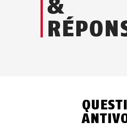
&
RÉPON
QUEST
ANTIVO