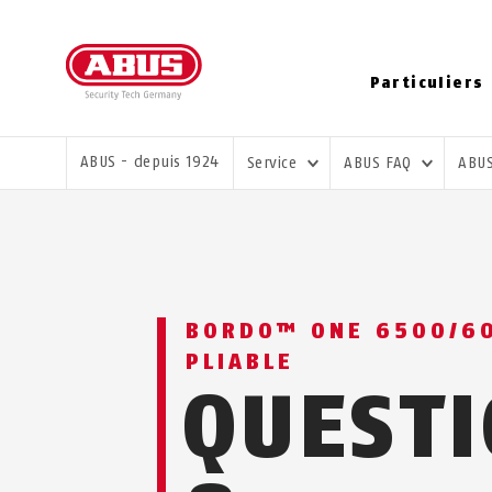
Particuliers
VOUS ÊTES ICI:
ABUS - depuis 1924
Service
ABUS FAQ
ABU
BORDO™ ONE 6500/60
PLIABLE
QUEST