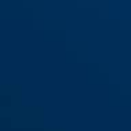
GRANIT™ 58/140HBIII100 +
black
GRANIT™ 58/140HBIII100 +
12KS 120 black loop
12KS 120 black loop