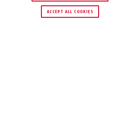
ACCEPT ALL COOKIES
Beskrivelse
GRANIT™ 58 12KS BLACK LOOP
DYSTRE UTSIKTER
FOR TYVEN
På sikkerhetsnivå 19 er GRANIT™ 58 12KS
Black Loop fra ABUS en av de sikreste
motorsykkellåsene som tilbys av ABUS.