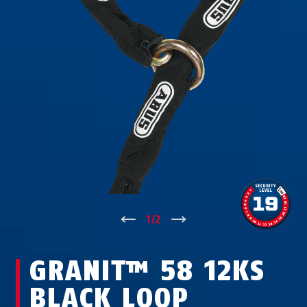
↑
1
/
2
↓
GRANIT™ 58 12KS
BLACK LOOP