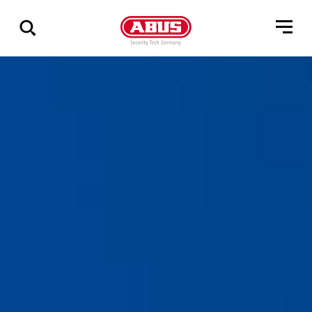
Via
alle
resultater