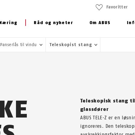
Favoritter
Næring
Råd og nyheter
Om ABUS
In
Panserlås til vindu
Teleskopist stang
KKE
Teleskopisk stang ti
glassdører
ABUS TELE-Z er en løsn
ES
ignoreres. Den teleskop
avskrekkingsfaktor med