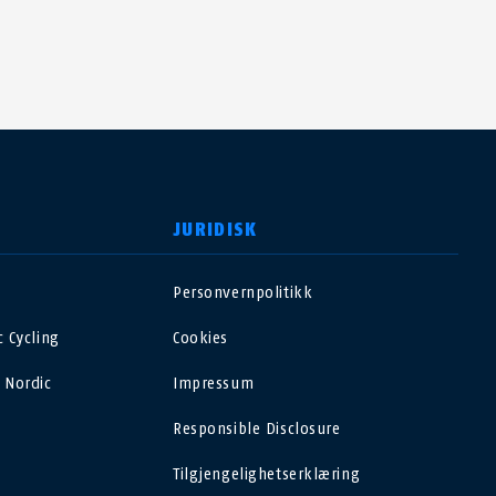
JURIDISK
Personvernpolitikk
USA
 Cycling
Cookies
Polska
 Nordic
Impressum
Responsible Disclosure
España
Tilgjengelighetserklæring