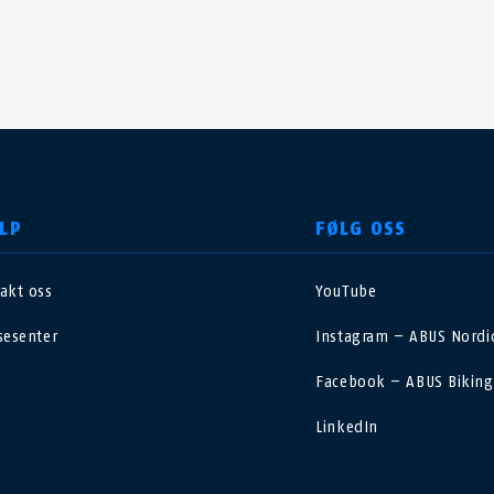
LP
FØLG OSS
akt oss
YouTube
nited Kingdom
International
sesenter
Instagram – ABUS Nordic
sterreich
Nederland
Facebook – ABUS Biking
LinkedIn
elgië
Schweiz
NL
FR
DE
FR