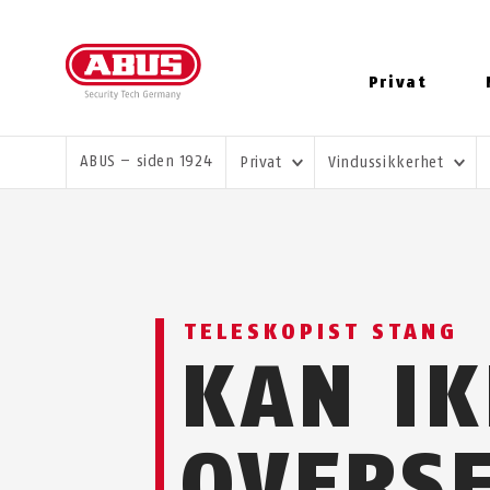
Privat
DU ER HER:
ABUS – siden 1924
Privat
Vindussikkerhet
TELESKOPIST STANG
KAN I
OVERS