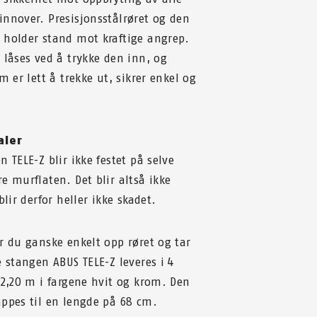
nnover. Presisjonsstålrøret og den
 holder stand mot kraftige angrep.
 låses ved å trykke den inn, og
m er lett å trekke ut, sikrer enkel og
aler
 TELE-Z blir ikke festet på selve
e murflaten. Det blir altså ikke
blir derfor heller ikke skadet.
r du ganske enkelt opp røret og tar
e stangen ABUS TELE-Z leveres i 4
 2,20 m i fargene hvit og krom. Den
appes til en lengde på 68 cm.