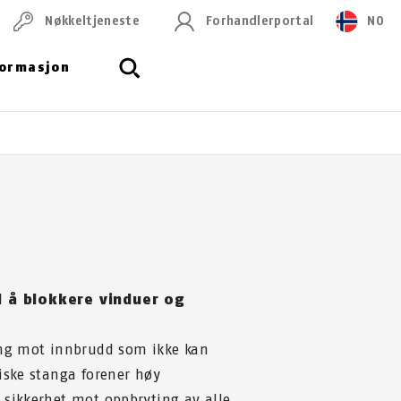
Nøkkeltjeneste
Forhandlerportal
NO
formasjon
l å blokkere vinduer og
ing mot innbrudd som ikke kan
iske stanga forener høy
 sikkerhet mot oppbryting av alle