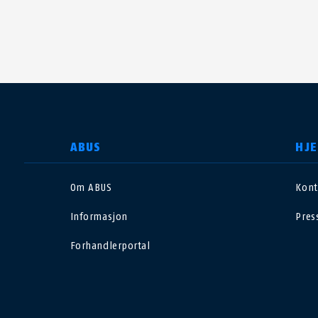
VELG LAND
ABUS
HJE
Om ABUS
Kont
Deutschland
U
Informasjon
Pres
Canada
Ö
Forhandlerportal
EN
FR
Italia
B