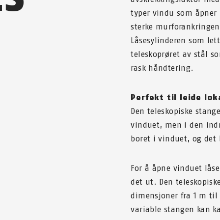
typer vindu som åpner i
sterke murforankringen
Låsesylinderen som lett
teleskoprøret av stål so
rask håndtering.
Perfekt til leide lok
Den teleskopiske stangen
vinduet, men i den indr
boret i vinduet, og det 
For å åpne vinduet låse
det ut. Den teleskopisk
dimensjoner fra 1 m til
variable stangen kan k