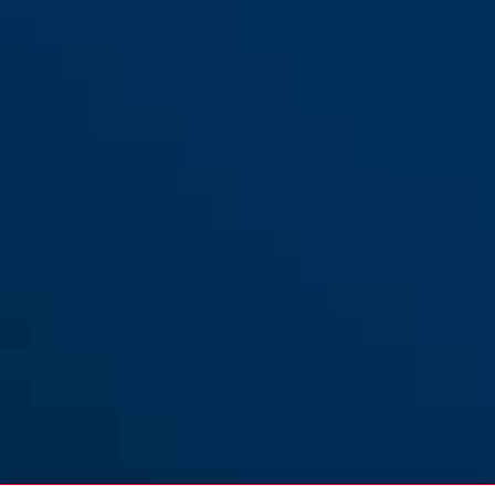
Metalowa bramka do drzwi
i schodów JC9330 FINN