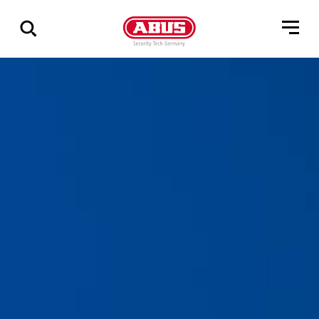
Pokaż
wszystkie
wyniki