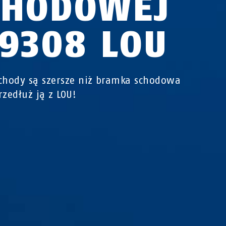
CHODOWEJ
C9308 LOU
chody są szersze niż bramka schodowa
rzedłuż ją z LOU!