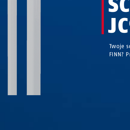
S
J
Twoje s
FINN? P