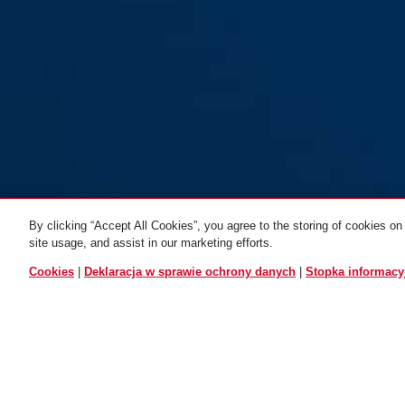
By clicking “Accept All Cookies”, you agree to the storing of cookies on
site usage, and assist in our marketing efforts.
WSZYSTKIE WARIANTÓW
Cookies
|
Deklaracja w sprawie ochrony danych
|
Stopka informacy
Przedłużenie bramki
schodowej JC9308