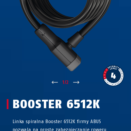
↑
1
/
2
↓
BOOSTER 6512K
Linka spiralna Booster 6512K firmy ABUS
pozwala na proste zabezpieczanie roweru