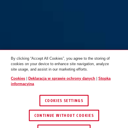
Booster 6512K/180 czarny +
Booster 6512K/180 czarny
uchwyt SCLL
bez uchwytu
By clicking “Accept All Cookies”, you agree to the storing of
cookies on your device to enhance site navigation, analyze
site usage, and assist in our marketing efforts.
Cookies
|
Deklaracja w sprawie ochrony danych
|
Stopka
informacyjna
COOKIES SETTINGS
CONTINUE WITHOUT COOKIES
ZNAJDŹ DYSTRYBUTORA