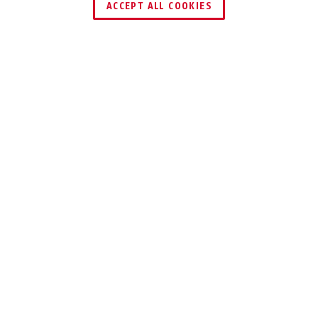
ACCEPT ALL COOKIES
Opis
BOOSTER 6512K
PROSTO I
ELASTYCZNIE
Linka spiralna Booster 6512K jest łatwa
do transportowana i elastyczna w
użyciu.
To zapięcie rowerowe oferuje wiele