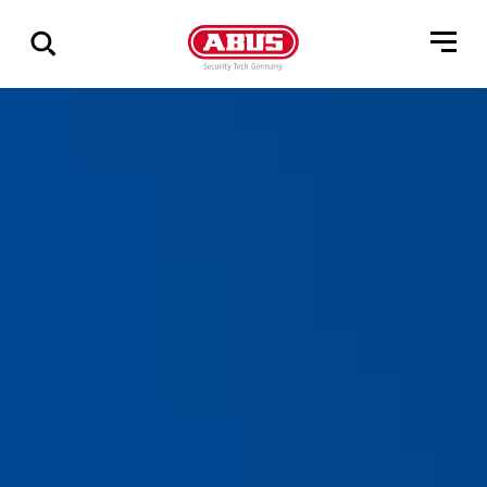
Pokaż
wszystkie
wyniki