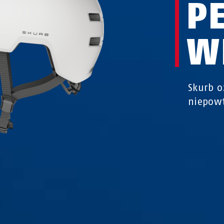
P
W
Skurb o
niepowt