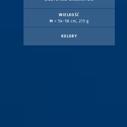
WIELKOŚĆ
M
= 54-58 cm, 215 g
KOLORY