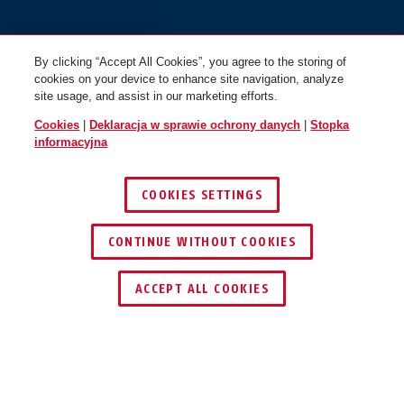
By clicking “Accept All Cookies”, you agree to the storing of
cookies on your device to enhance site navigation, analyze
site usage, and assist in our marketing efforts.
Cookies
|
Deklaracja w sprawie ochrony danych
|
Stopka
signal yellow
leo black
informacyjna
AirBreaker 2.0 flip flop purple
AirBreaker 2.0 flip flop purple
M
L
COOKIES SETTINGS
CONTINUE WITHOUT COOKIES
ZNAJDŹ DYSTRYBUTORA
ACCEPT ALL COOKIES
velvet black
flip flop purple
AirBreaker 2.0 graphite silver