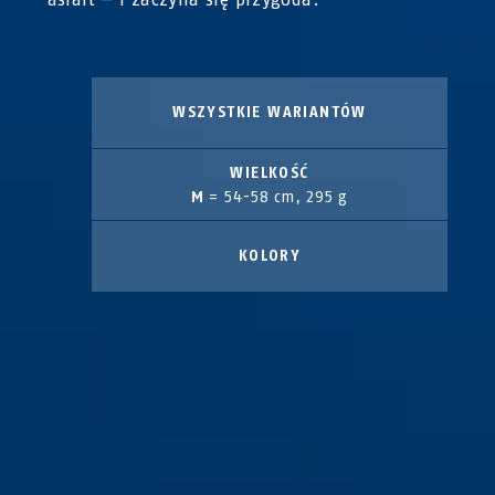
WSZYSTKIE WARIANTÓW
WIELKOŚĆ
M
= 54-58 cm, 295 g
KOLORY