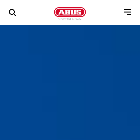
Pokaż
wszystkie
wyniki