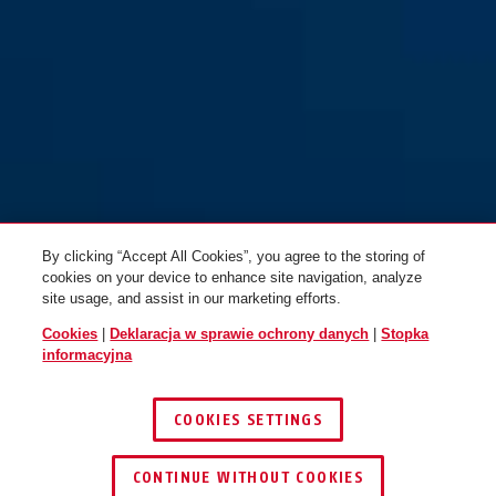
Taipan LED graphite silver L
graphite silver
Taipan LED off white S
pure white
By clicking “Accept All Cookies”, you agree to the storing of
cookies on your device to enhance site navigation, analyze
site usage, and assist in our marketing efforts.
Cookies
|
Deklaracja w sprawie ochrony danych
|
Stopka
informacyjna
Taipan LED off white M
velvet black
Taipan LED off white L
COOKIES SETTINGS
CONTINUE WITHOUT COOKIES