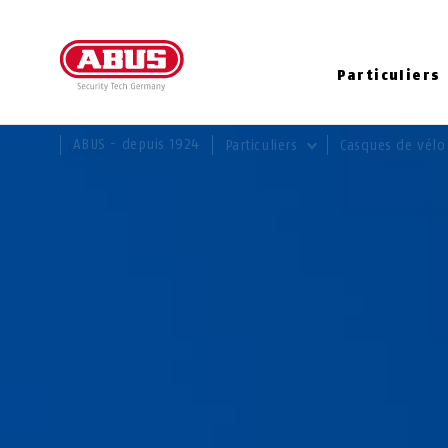
Particuliers
VOUS ÊTES ICI:
ABUS - depuis 1924
Particuliers
Casques de vél