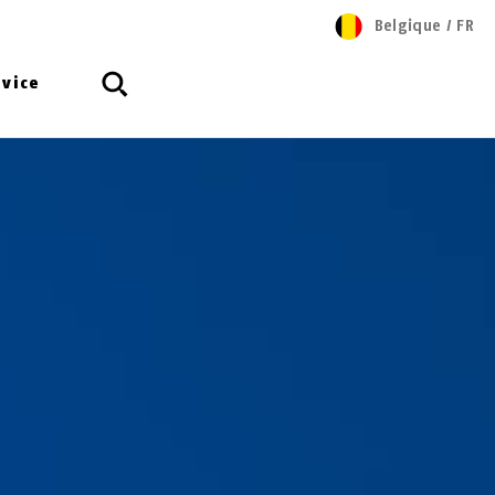
Belgique
/
FR
rvice