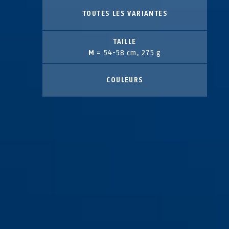
TOUTES LES VARIANTES
TAILLE
M
= 54-58 cm, 275 g
COULEURS