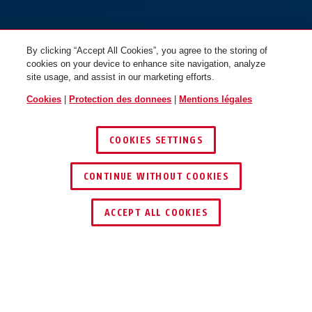
By clicking “Accept All Cookies”, you agree to the storing of
cookies on your device to enhance site navigation, analyze
site usage, and assist in our marketing efforts.
Cookies
|
Protection des donnees
|
Mentions légales
Taipan como blue M
graphite silver
Taipan como blue L
velvet black
COOKIES SETTINGS
CONTINUE WITHOUT COOKIES
ACCEPT ALL COOKIES
Taipan frosted green S
off white
Taipan frosted green M
signal yellow
Description