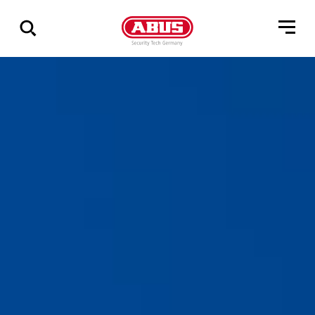
Pokaż
wszystkie
wyniki