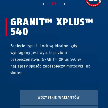
↑
1
/
2
↓
GRANIT™ XPLUS™
540
Zapięcie typu U-Lock są idealne, gdy
wymagany jest wysoki poziom
bezpieczeństwa. GRANIT™ XPlus 540 w
najlepszy sposób zabezpieczy motocykl lub
skuter.
WSZYSTKIE WARIANTÓW