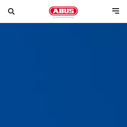
Pokaż
wszystkie
wyniki