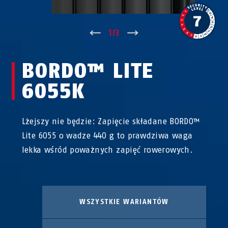
↑
1
/
3
↓
BORDO™ LITE
6055K
Lżejszy nie będzie: Zapięcie składane BORDO™
Lite 6055 o wadze 440 g to prawdziwa waga
lekka wśród poważnych zapięć rowerowych.
WSZYSTKIE WARIANTÓW