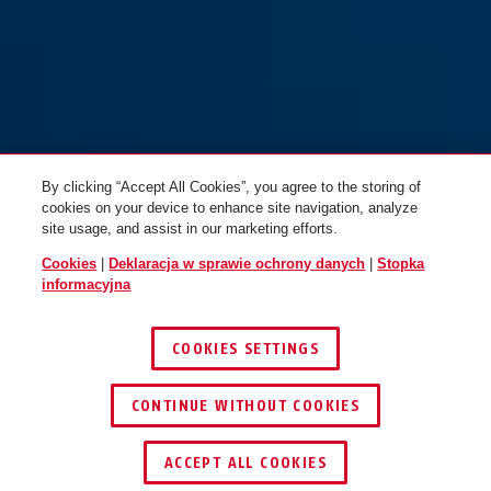
BORDO™ Lite 6055K/85
czerwony + uchwyt SH
By clicking “Accept All Cookies”, you agree to the storing of
cookies on your device to enhance site navigation, analyze
site usage, and assist in our marketing efforts.
Cookies
|
Deklaracja w sprawie ochrony danych
|
Stopka
informacyjna
COOKIES SETTINGS
CONTINUE WITHOUT COOKIES
ZNAJDŹ DYSTRYBUTORA
ACCEPT ALL COOKIES