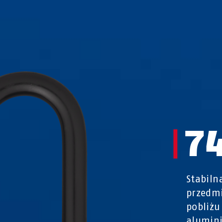
7
Stabiln
przedmi
pobliżu
alumini