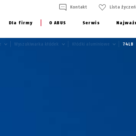
Kontakt
Lista życzeń
Dla firmy
O ABUS
Serwis
Najważ
we
Wyszukiwarka kłódek
Kłódki aluminiowe
74LB