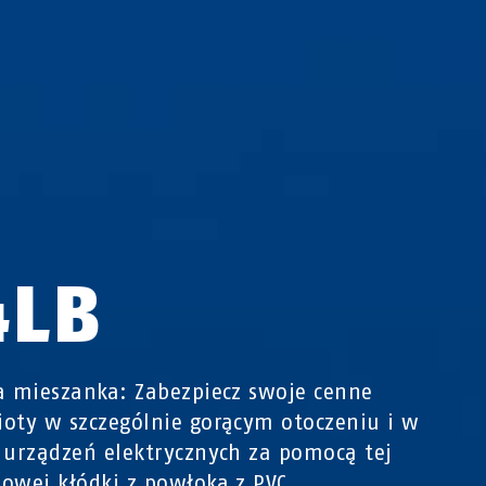
4LB
a mieszanka: Zabezpiecz swoje cenne
oty w szczególnie gorącym otoczeniu i w
 urządzeń elektrycznych za pomocą tej
owej kłódki z powłoką z PVC.