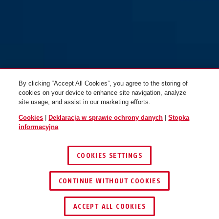
85/25
85/30
By clicking “Accept All Cookies”, you agree to the storing of
cookies on your device to enhance site navigation, analyze
site usage, and assist in our marketing efforts.
Cookies
|
Deklaracja w sprawie ochrony danych
|
Stopka
informacyjna
COOKIES SETTINGS
85/30HB24
85/30HB65
CONTINUE WITHOUT COOKIES
ZNAJDŹ DYSTRYBUTORA
ACCEPT ALL COOKIES