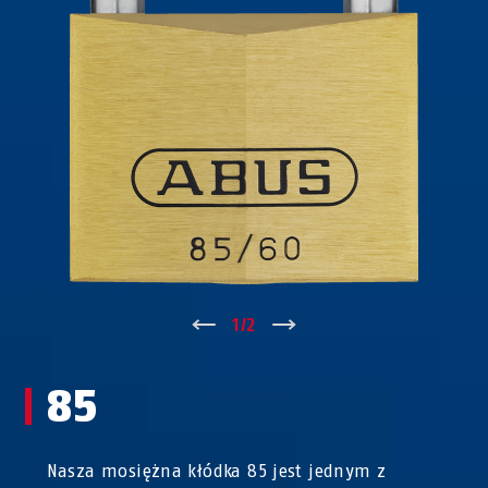
↑
1
/
2
↓
85
Nasza mosiężna kłódka 85 jest jednym z