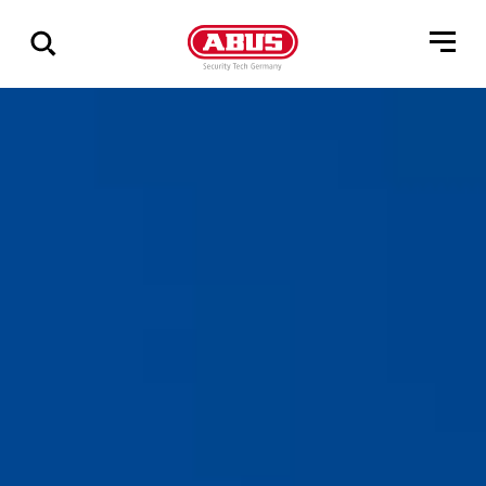
Pokaż
wszystkie
wyniki