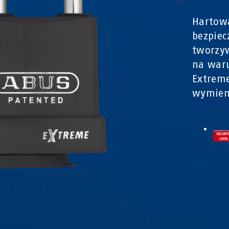
Hartowa
bezpiec
tworzyw
na waru
Extreme
wymien