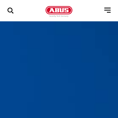
Pokaż
wszystkie
wyniki