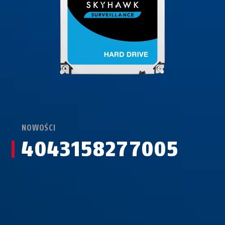
NOWOŚCI
4043158277005