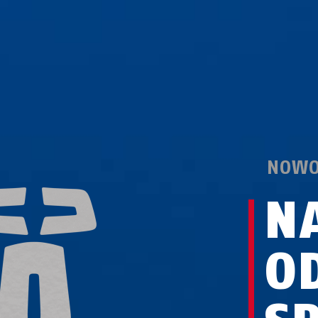
NOWO
N
O