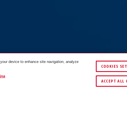
 your device to enhance site navigation, analyze
COOKIES SE
WIELKOŚĆ
KOLORY
jna
ACCEPT ALL 