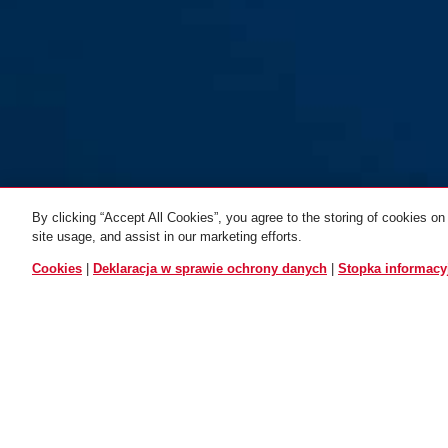
By clicking “Accept All Cookies”, you agree to the storing of cookies on
site usage, and assist in our marketing efforts.
WSZYSTKIE WARIANTÓW
Cookies
|
Deklaracja w sprawie ochrony danych
|
Stopka informacy
Naklejki odblaskowe
Spec tor(-E)
Opis