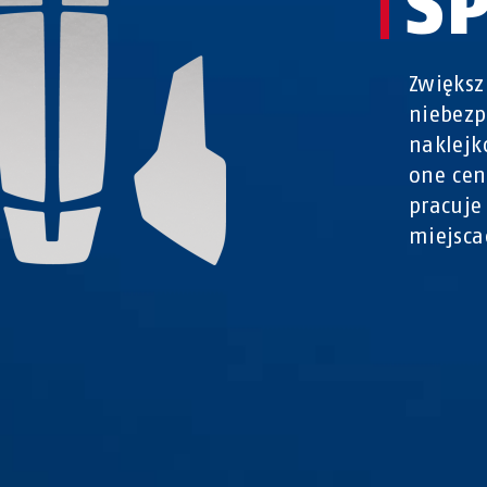
SP
Zwiększ
niebezp
naklej
one cen
pracuje
miejsca