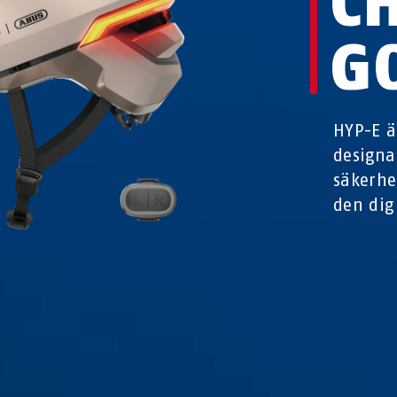
C
G
HYP-E ä
designa
säkerhe
den dig