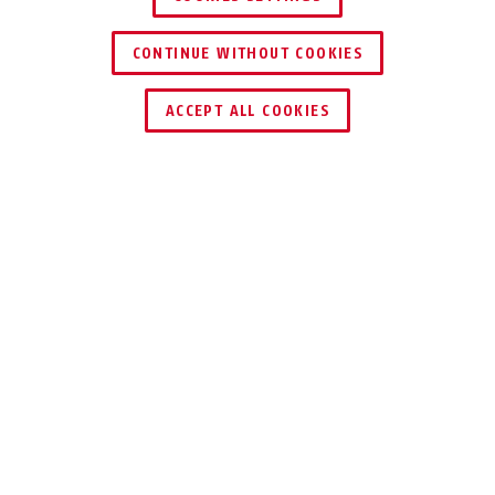
CONTINUE WITHOUT COOKIES
ACCEPT ALL COOKIES
Beskrivning
110
RÄTT ÖVER
KANTEN!
Ledledhasp 110 går att använda överallt