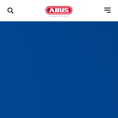
Zeige
alle
Ergebnisse