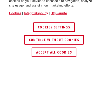
cookies on your device to enhance site navigation, analyze
site usage, and assist in our marketing efforts.
Cookies
|
Integritetspolicy
|
Utgivarinfo
COOKIES SETTINGS
black
CONTINUE WITHOUT COOKIES
Steel-O-Chain™ 4804C/75 pink
Steel-O-Chain™ 4804C/75 red
ACCEPT ALL COOKIES
Beskrivning
STEEL-O-CHAIN™ 4804C
LÅT INTE