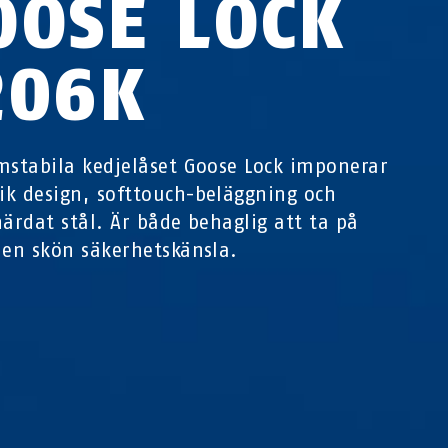
OOSE LOCK
206K
mstabila kedjelåset Goose Lock imponerar
k design, softtouch-beläggning och
härdat stål. Är både behaglig att ta på
 en skön säkerhetskänsla.