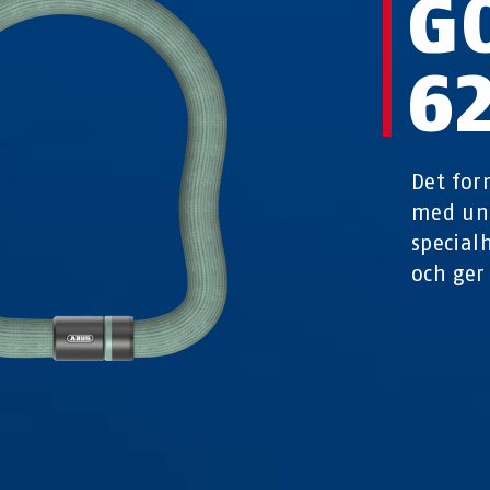
G
6
Det for
med uni
special
och ger