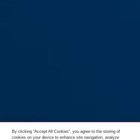
6206K/110 black
blå
6206K/110 flint
svart
6206K/110 mint
lysegrønn
6206K/110 rosa-lilla
pink
By clicking “Accept All Cookies”, you agree to the storing of
cookies on your device to enhance site navigation, analyze