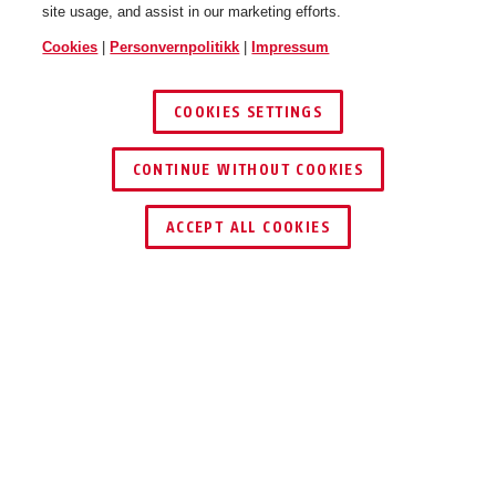
site usage, and assist in our marketing efforts.
Cookies
|
Personvernpolitikk
|
Impressum
6206K/85 black
COOKIES SETTINGS
CONTINUE WITHOUT COOKIES
ACCEPT ALL COOKIES
Beskrivelse
GOOSE LOCK 6206K
EDEL SOM EN