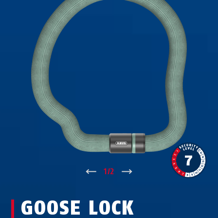
↑
1
/
2
↓
GOOSE LOCK