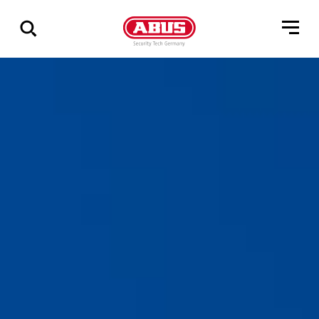
Via
alle
resultater