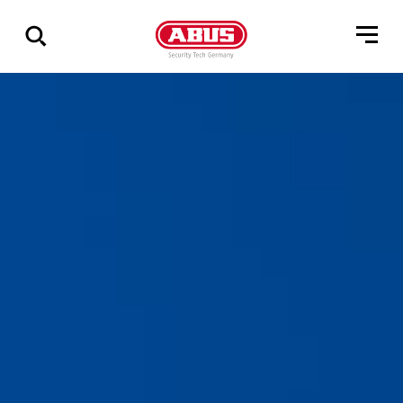
Via
alle
resultater