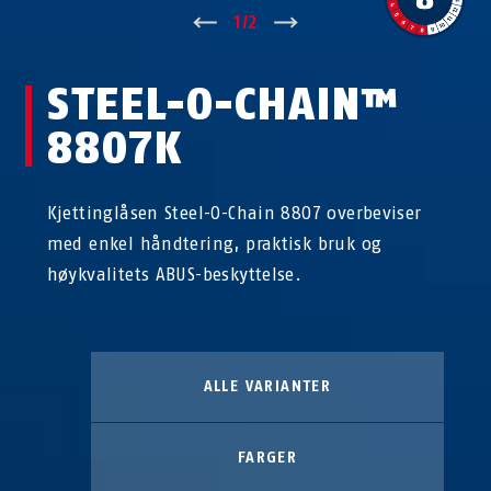
↑
1
/
2
↓
STEEL-O-CHAIN™
8807K
Kjettinglåsen Steel-O-Chain 8807 overbeviser
med enkel håndtering, praktisk bruk og
høykvalitets ABUS-beskyttelse.
ALLE VARIANTER
FARGER