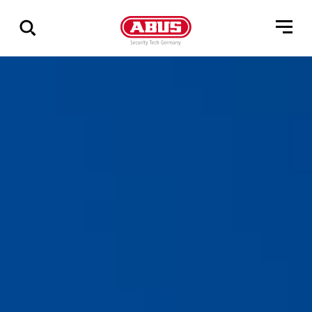
Via
alle
resultater