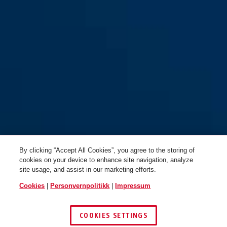
CityChain™ 1010/140 svart
By clicking “Accept All Cookies”, you agree to the storing of
cookies on your device to enhance site navigation, analyze
site usage, and assist in our marketing efforts.
Cookies
|
Personvernpolitikk
|
Impressum
COOKIES SETTINGS