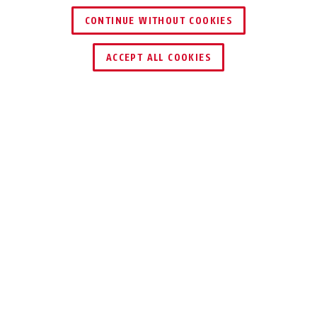
CONTINUE WITHOUT COOKIES
ACCEPT ALL COOKIES
Beskrivelse
CITYCHAIN™ 1010
IDEELL
BESKYTTELSE NÅR
DET ER HØY
RISIKO FOR