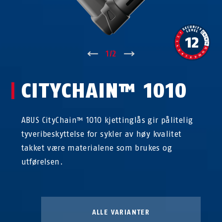
↑
1
/
2
↓
CITYCHAIN™ 1010
ABUS CityChain™ 1010 kjettinglås gir pålitelig
tyveribeskyttelse for sykler av høy kvalitet
takket være materialene som brukes og
utførelsen.
ALLE VARIANTER