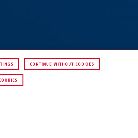
TTINGS
CONTINUE WITHOUT COOKIES
0 web white
JÄMFÖR
COOKIES