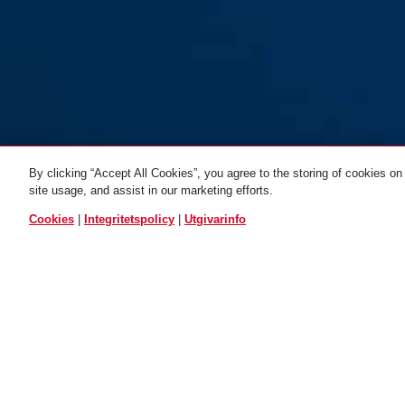
By clicking “Accept All Cookies”, you agree to the storing of cookies on
site usage, and assist in our marketing efforts.
1500/60 web black
ljusgrön
1500/110 web black
black
1500/110 web
röd
ALLA VARIANTER
Cookies
|
Integritetspolicy
|
Utgivarinfo
Beskrivning