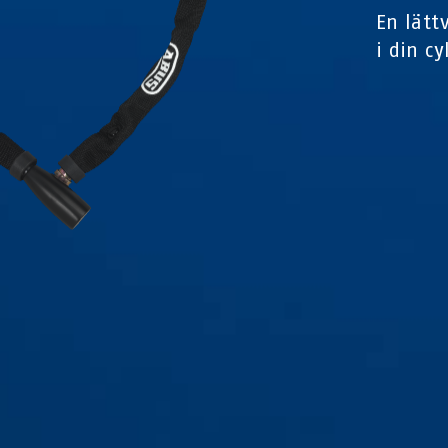
En lätt
i din c