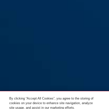
1500/110 web color
citron vert
1500/60 web noir
black
rouge
lime
1500/110 web noir
1500/60 web coral
By clicking “Accept All Cookies”, you agree to the storing of
cookies on your device to enhance site navigation, analyze
site usage, and assist in our marketing efforts.