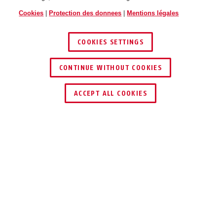
Cookies
|
Protection des donnees
|
Mentions légales
COOKIES SETTINGS
red
white
1500/110 web coral
1500/60 web vert clair
CONTINUE WITHOUT COOKIES
TROUVER UN REVENDEUR
ACCEPT ALL COOKIES
Description
1500 WEB
ANTIVOL À CHAÎNE
coral
orange
1500/110 web vert clair
1500/110 web rouge