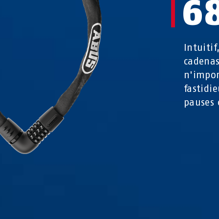
6
Intuitif
cadenas
n'impor
fastidi
pauses 