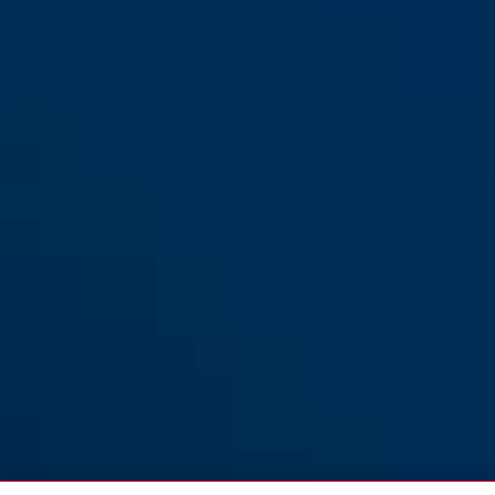
1200/110 web color
1200/60 web color
black
coral
1200/60 web noir
1200/110 web noir
red
vert clair