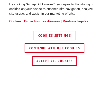
By clicking “Accept All Cookies”, you agree to the storing of
cookies on your device to enhance site navigation, analyze
site usage, and assist in our marketing efforts.
Cookies
|
Protection des donnees
|
Mentions légales
COOKIES SETTINGS
1200/60 web noir
1200/60 web coral
lime
orange
CONTINUE WITHOUT COOKIES
TROUVER UN REVENDEUR
ACCEPT ALL COOKIES
Description
1200 WEB