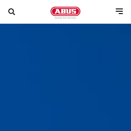
Affichage
de
tous
les
résultats