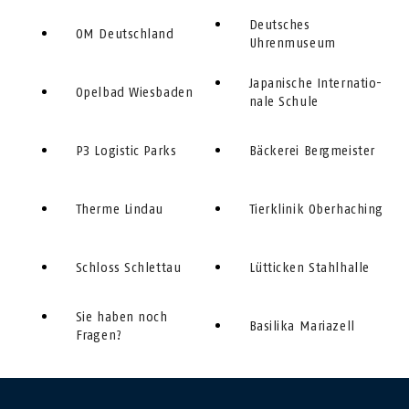
Deutsches
OM Deutschland
Uhrenmuseum
Japanische In­ter­na­tio­
Opelbad Wiesbaden
nale Schule
P3 Logistic Parks
Bäckerei Bergmeister
Therme Lindau
Tierklinik Oberhaching
Schloss Schlettau
Lütticken Stahlhalle
Sie haben noch
Basilika Mariazell
Fragen?