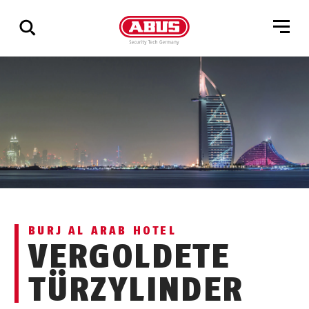
Zeige
alle
Ergebnisse
BURJ AL ARAB HOTEL
VERGOLDETE
TÜRZYLINDER