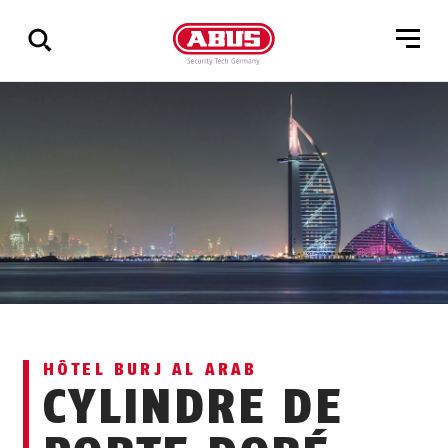
Affichage
de
tous
les
résultats
HÔTEL BURJ AL ARAB
CYLINDRE DE