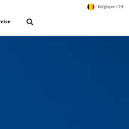
Belgique
/
FR
rvice