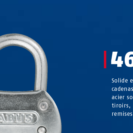
4
Solide 
cadenas
acier s
tiroirs,
remises