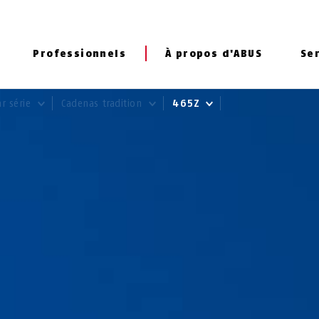
Professionnels
À propos d'ABUS
Se
ar série
Cadenas tradition
465Z