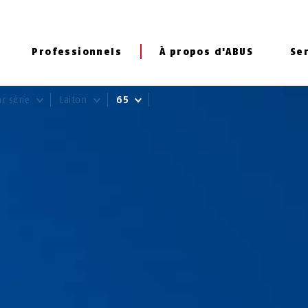
Professionnels
À propos d'ABUS
Se
ar série
Laiton
65