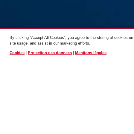
By clicking “Accept All Cookies”, you agree to the storing of cookies on
site usage, and assist in our marketing efforts.
TOUTES LES VARIAN
Cookies
|
Protection des donnees
|
Mentions légales
65/20
65/25
65/30
Distinctions & partenaires