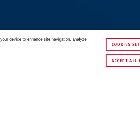
 your device to enhance site navigation, analyze
COOKIES SE
TES
ACCEPT ALL 
65/30HB60
65/35