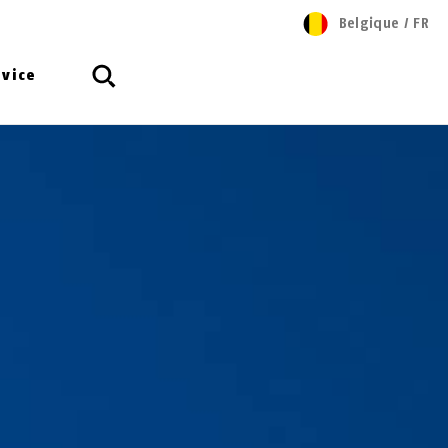
Belgique
/
FR
rvice