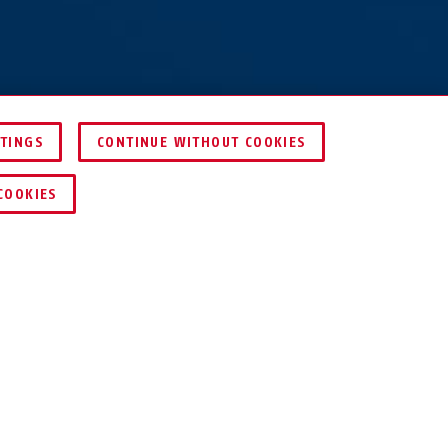
TTINGS
CONTINUE WITHOUT COOKIES
COMPARER
COOKIES
65/40
65/40HB40
65/40HB63