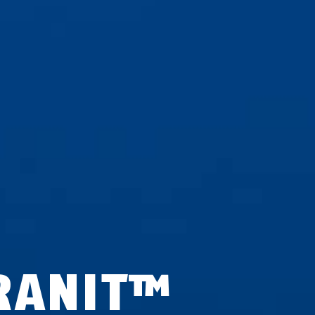
RANIT™