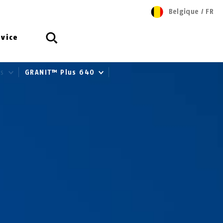
Belgique
/
FR
rvice
us
GRANIT™ Plus 640