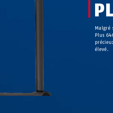
P
Malgré 
Plus 64
précieu
élevé.