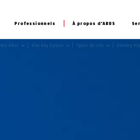
Professionnels
À propos d'ABUS
Se
vers Abus
One Key Option
Types de clés
OneKey Pl