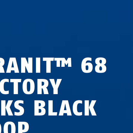
RANIT™ 68
ICTORY
2KS BLACK
OOP