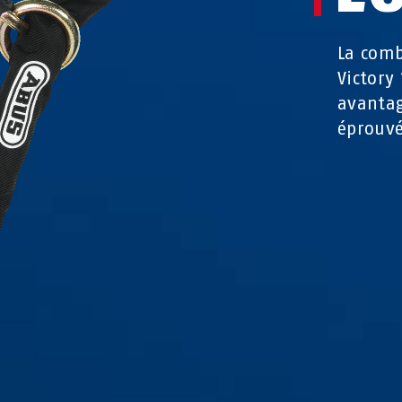
La comb
Victory 
avantag
éprouvé