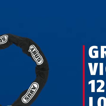
G
V
1
L