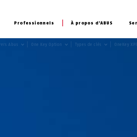
Professionnels
À propos d'ABUS
Se
vers Abus
One Key Option
Types de clés
OneKey XP