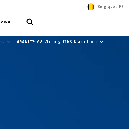
Belgique
/
FR
rvice
lus
GRANIT™ 68 Victory 12KS Black Loop