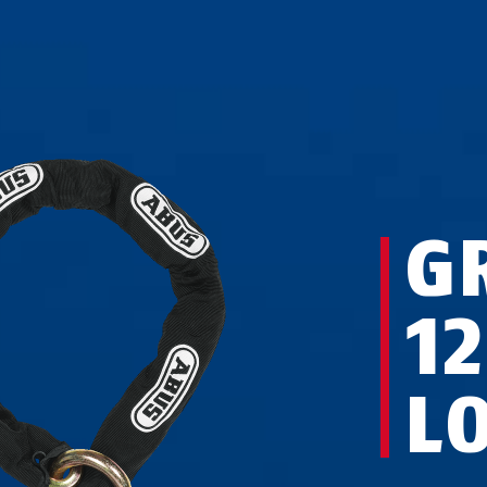
G
1
L