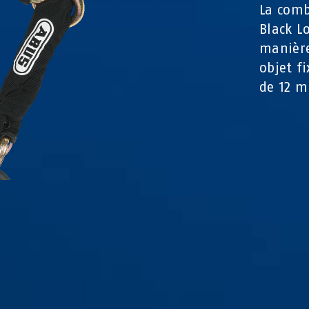
La comb
Black L
manière
objet f
de 12 