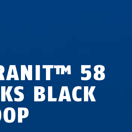
RANIT™ 58
2KS BLACK
OOP