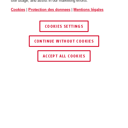
site usage, and assist in our marketing efforts.
Cookies
|
Protection des donnees
|
Mentions légales
COOKIES SETTINGS
CONTINUE WITHOUT COOKIES
ACCEPT ALL COOKIES
Description
GRANIT™ POWER XS 67 10KS
BLACK LOOP
NOIR, ROUGE, SÛR