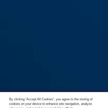
GRANIT™ Power XS
red/black
67/105HB50 rouge +
10KS120 Black Loop
By clicking “Accept All Cookies”, you agree to the storing of
cookies on your device to enhance site navigation, analyze