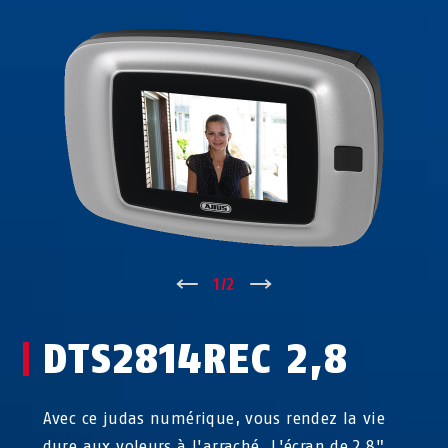
↑
1
/
2
↓
DTS2814REC 2,8
Avec ce judas numérique, vous rendez la vie
dure aux voleurs à l'arraché. L'écran de 2,8"