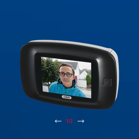
↑
1
/
2
↓