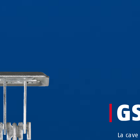
G
La cave