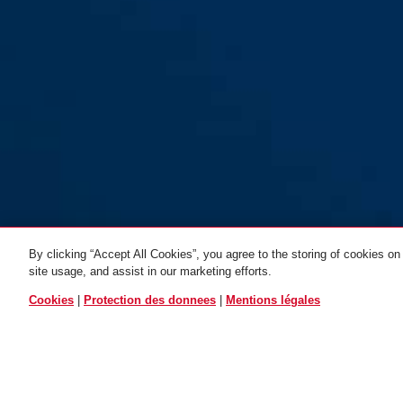
By clicking “Accept All Cookies”, you agree to the storing of cookies on
site usage, and assist in our marketing efforts.
TOUTES LES VARIAN
Cookies
|
Protection des donnees
|
Mentions légales