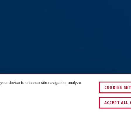
 your device to enhance site navigation, analyze
COOKIES SE
TES
ACCEPT ALL 