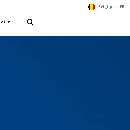
Belgique
/
FR
rvice