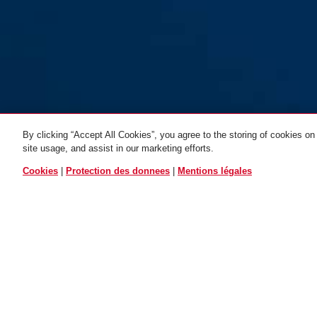
By clicking “Accept All Cookies”, you agree to the storing of cookies on
site usage, and assist in our marketing efforts.
TOUTES LES VARIAN
300/100
300/120
Cookies
|
Protection des donnees
|
Mentions légales
Description