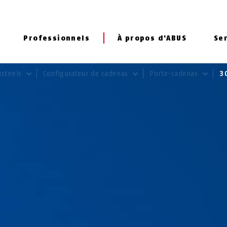
Professionnels
À propos d'ABUS
Se
striels
Configurateur de cadenas
Porte-cadenas
3