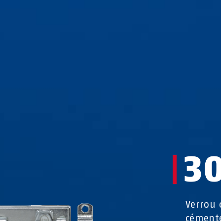
3
Verrou 
cémenté