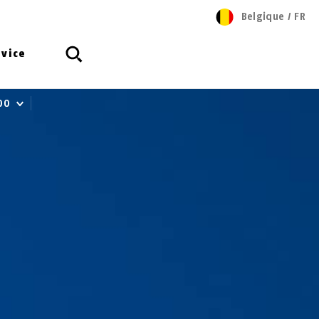
Belgique
/
FR
rvice
00